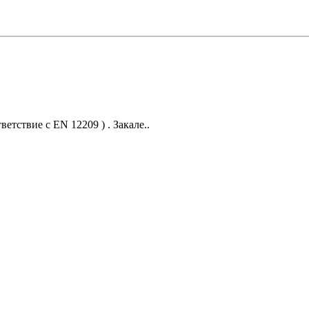
етствие с EN 12209 ) . Закале..