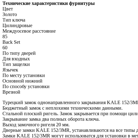
Технические характеристики фурнитуры
Цвет
Золото
Тип ключа
Цилиндровые
Междуосевое расстояние
85
Back Set
60
По типу дверей
Для входных
Тип защелки
Язычек
По месту установки
Основной нижний
По способу установки
Врезной
Турецкий замок однонаправленного закрывания KALE 152/3M
Бюджетный замок с неплохими техническими данными.
Стальной плоский ригель. Замок закрывается при помощи цил
Закрывание замка два полных оборота ключа.
Выход замочного ригеля 20 мм.
Дверные замки KALE 152/3MR, устанавливаются на все типы д
Замки KALE 152/3MR могут использоватся для установки в мет